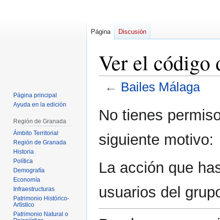
Página
Discusión
Ver el código
←
Bailes Málaga
Página principal
Ayuda en la edición
Ir
Ir
No tienes permiso
a
a
Región de Granada
la
la
Ámbito Territorial
siguiente motivo:
navegación
búsqueda
Región de Granada
Historia
Política
La acción que has 
Demografía
Economía
usuarios del grup
Infraestructuras
Patrimonio Histórico-
Artístico
Patrimonio Natural o